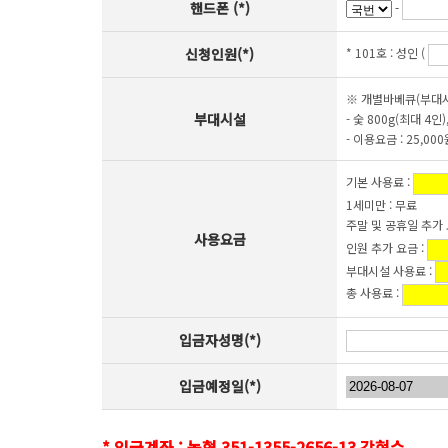
핸드폰 (*)
-
신청인원(*)
* 101호 :
성인 (
※ 개별바베큐(부대
부대시설
- 숯 800g(최대 4인
- 이용요금 : 25,00
기본 사용료 :
1세미만 : 무료
주말 및 공휴일 추가 
사용요금
인원 추가 요금 :
부대시설 사용료 :
총 사용료 :
입금자성명(*)
입금예정일(*)
* 입금계좌 : 농협 351-1355-2656-13 강현수