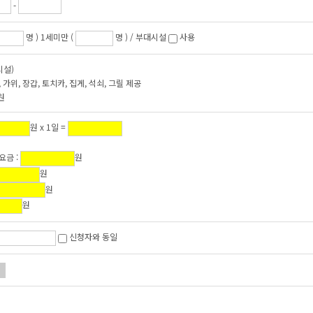
-
명 ) 1세미만 (
명 ) / 부대시설
사용
시설)
), 가위, 장갑, 토치카, 집게, 석쇠, 그릴 제공
0원
원 x 1일 =
요금 :
원
원
원
원
신청자와 동일