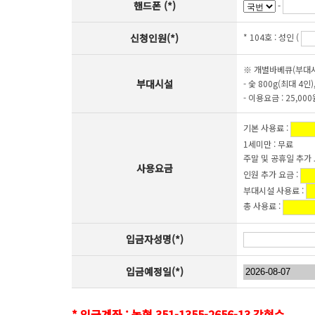
핸드폰 (*)
-
신청인원(*)
* 104호 :
성인 (
※ 개별바베큐(부대
부대시설
- 숯 800g(최대 4인
- 이용요금 : 25,00
기본 사용료 :
1세미만 : 무료
주말 및 공휴일 추가 
사용요금
인원 추가 요금 :
부대시설 사용료 :
총 사용료 :
입금자성명(*)
입금예정일(*)
* 입금계좌 : 농협 351-1355-2656-13 강현수