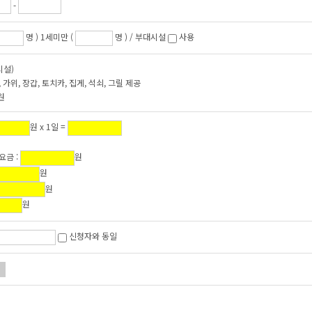
-
명 ) 1세미만 (
명 ) / 부대시설
사용
시설)
), 가위, 장갑, 토치카, 집게, 석쇠, 그릴 제공
0원
원 x 1일 =
요금 :
원
원
원
원
신청자와 동일